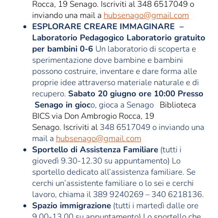
Rocca, 19 Senago. Iscriviti al
348 6517049 o
inviando una mail a
hubsenago@gmail.com
ESPLORARE CREARE IMMAGINARE –
Laboratorio Pedagogico Laboratorio gratuito
per bambini 0-6
Un laboratorio di scoperta e
sperimentazione dove bambine e bambini
possono costruire, inventare e dare forma alle
proprie idee attraverso materiale naturale e di
recupero.
Sabato 20 giugno ore 10:00 Presso
Senago in gioc
o, gioca a Senago
Biblioteca
BICS via Don Ambrogio Rocca, 19
Senago.
Iscriviti al
348 6517049 o inviando una
mail a
hubsenago@gmail.com
Sportello di Assistenza Familiare
(tutti i
giovedì 9.30-12.30 su appuntamento) Lo
sportello dedicato all’assistenza familiare. Se
cerchi un’assistente familiare o lo sei e cerchi
lavoro, chiama il 389 9240269 – 340 6218136.
Spazio immigrazione
(tutti i martedì dalle ore
9.00-13.00 su appuntamento) Lo sportello che